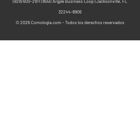
(929) 600-2911‬ | 8550 Argyle Business Loop | Jacksonville, FL
32244-8906
© 2026 Comologia.com - Todos los derechos reservados