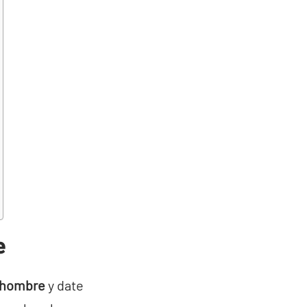
e
a hombre
y date