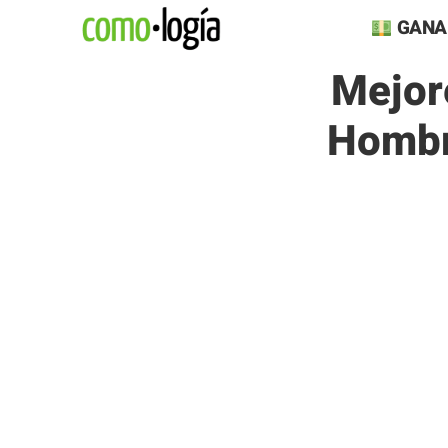
Saltar
GANA
al
Mejor
contenido
Hombr