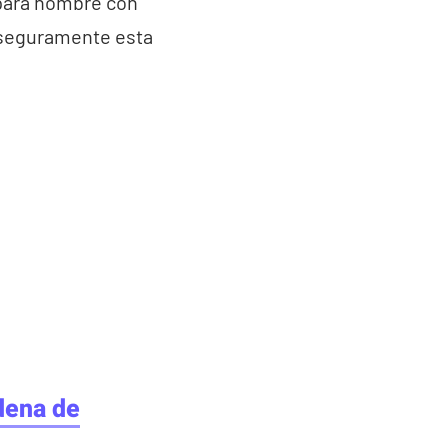
 para hombre con
 seguramente esta
dena de