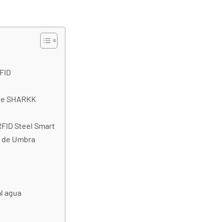
RFID
D de SHARKK
RFID Steel Smart
s de Umbra
al agua