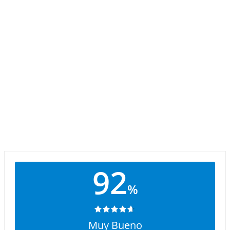
92
%
Muy Bueno