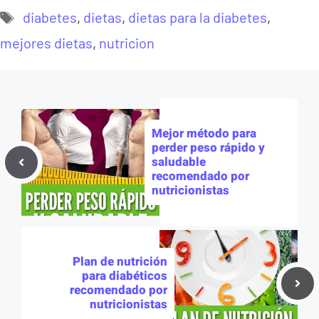
Etiquetas
diabetes
,
dietas
,
dietas para la diabetes
,
mejores dietas
,
nutricion
Mejor método para
perder peso rápido y
saludable
recomendado por
nutricionistas
Plan de nutrición
para diabéticos
recomendado por
nutricionistas