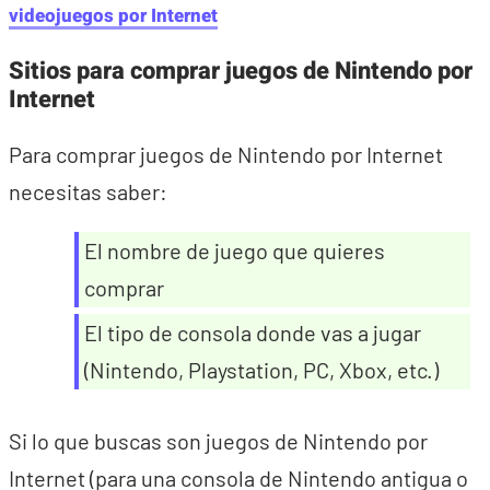
videojuegos por Internet
Sitios para comprar juegos de Nintendo por
Internet
Para comprar juegos de Nintendo por Internet
necesitas saber:
El nombre de juego que quieres
comprar
El tipo de consola donde vas a jugar
(Nintendo, Playstation, PC, Xbox, etc.)
Si lo que buscas son juegos de Nintendo por
Internet (para una consola de Nintendo antigua o