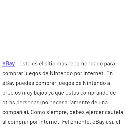
eBay
– este es el sitio más recomendado para
comprar juegos de Nintendo por Internet. En
eBay puedes comprar juegos de Nintendo a
precios muy bajos ya que estás comprando de
otras personas (no necesariamente de una
compañía). Como siempre, debes ejercer cautela
al comprar por Internet. Felizmente, eBay usa el