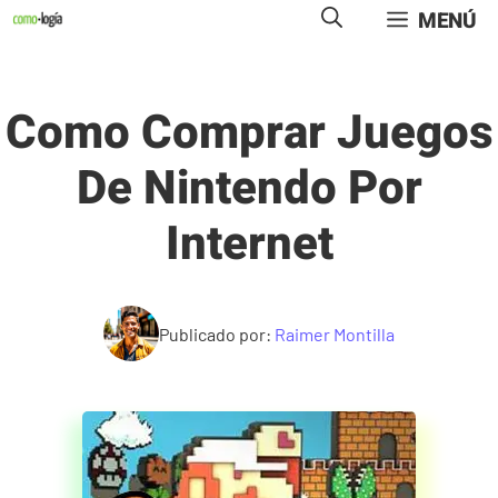
Saltar
MENÚ
al
contenido
Como Comprar Juegos
De Nintendo Por
Internet
Publicado por:
Raimer Montilla