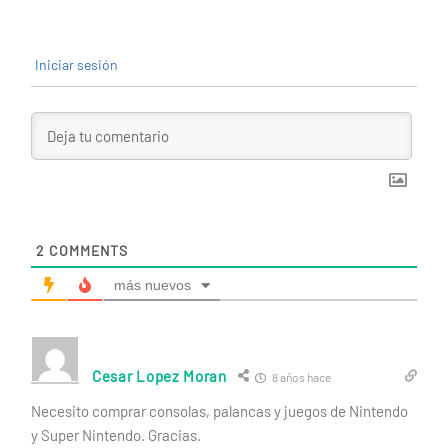
Iniciar sesión
2
COMMENTS
más nuevos
Cesar Lopez Moran
8 años hace
Necesito comprar consolas, palancas y juegos de Nintendo
y Super Nintendo. Gracias.