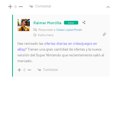
Contestar
0
Raimer Montilla
Autor
Responder a
Cesar Lopez Moran
8 años hace
Has revisado las
ofertas diarias en videojuegos en
eBay
? Tienen una gran cantidad de ofertas y la nueva
versión del Super Nintendo que recientemente salió al
mercado.
Contestar
0