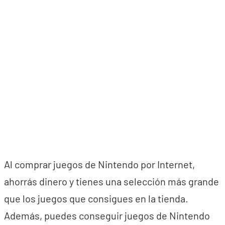
Al comprar juegos de Nintendo por Internet,
ahorrás dinero y tienes una selección más grande
que los juegos que consigues en la tienda.
Además, puedes conseguir juegos de Nintendo