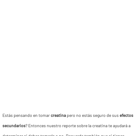
Estás pensando en tomar
creatina
pero no estás seguro de sus
efectos
secundarios
? Entonces nuestro reporte sobre la creatina te ayudará a
determinar si debes tomarla o no. Recuerda también que si tienes