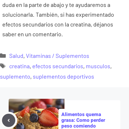
duda en la parte de abajo y te ayudaremos a
solucionarla. También, si has experimentado
efectos secundarios con la creatina, déjanos
saber en un comentario.
Categorías
Salud
,
Vitaminas / Suplementos
Etiquetas
creatina
,
efectos secundarios
,
musculos
,
suplemento
,
suplementos deportivos
Alimentos quema
grasa: Como perder
peso comiendo