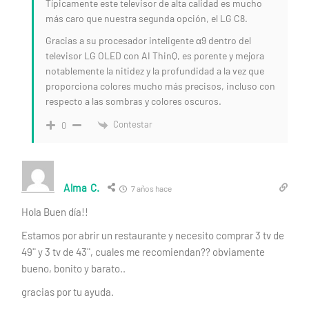
Típicamente este televisor de alta calidad es mucho
más caro que nuestra segunda opción, el LG C8.
Gracias a su procesador inteligente α9 dentro del
televisor LG OLED con AI ThinQ, es porente y mejora
notablemente la nitidez y la profundidad a la vez que
proporciona colores mucho más precisos, incluso con
respecto a las sombras y colores oscuros.
Contestar
0
Alma C.
7 años hace
Hola Buen día!!
Estamos por abrir un restaurante y necesito comprar 3 tv de
49¨ y 3 tv de 43¨, cuales me recomiendan?? obviamente
bueno, bonito y barato..
gracias por tu ayuda.