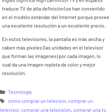
inglés significa
High Definition TV
y en español
traduce TV de alta definición) se han convertido
en el modelo estándar del Internet porque provee
una excelente resolución a un excelente precio.
En estos televisores, la pantalla es más ancha y
caben más píxeles (las unidades en el televisor
que forman las imágenes) por cada imagen, lo
cual da una imagen repleta de color y mejor
resolución.
Categorías
Tecnología
Etiquetas
como comprar un televisor
,
comprar un
televisor
,
comprar una television
,
comprar una tv
,