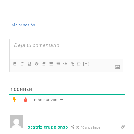
Iniciar sesión
{}
[+]
1
COMMENT
más nuevos
beatriz cruz alonso
10 años hace