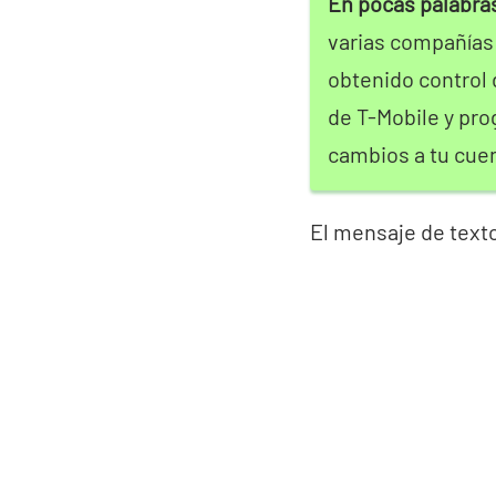
En pocas palabra
varias compañías
obtenido control d
de T-Mobile y pro
cambios a tu cuen
El mensaje de texto