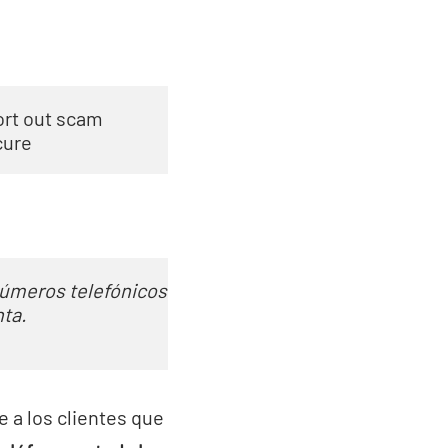
rt out scam 

cure
números telefónicos

a. 

 a los clientes que