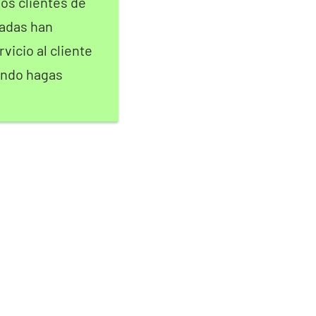
os clientes de
zadas han
vicio al cliente
uando hagas