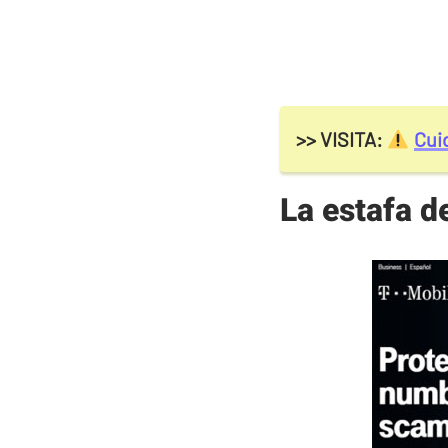
>> VISITA:
Cui
La estafa d