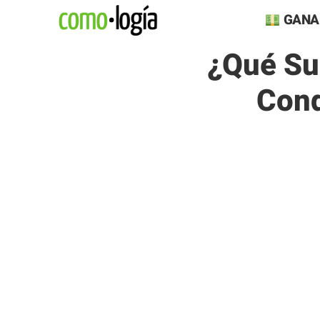
Saltar
GANA
al
¿Qué Su
contenido
Cond