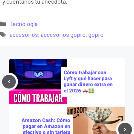
y cuéntanos tu anécdota.
Categorías
Tecnología
Etiquetas
accesorios
,
accesorios gopro
,
gopro
Cómo trabajar con
Lyft y qué hacer para
ganar dinero extra en
el 2026
Amazon Cash: Cómo
pagar en Amazon en
efectivo o sin tarjeta