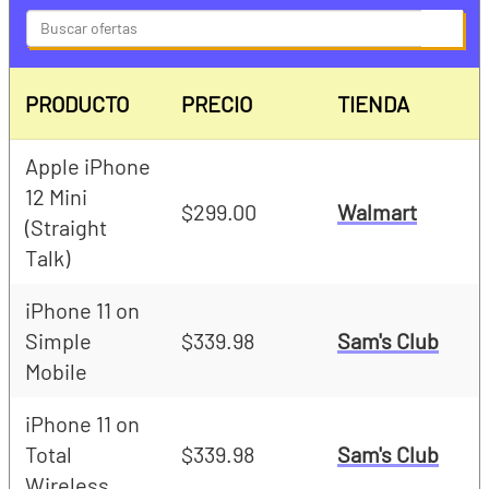
S
e
a
PRODUCTO
PRECIO
TIENDA
r
c
Apple iPhone
h
12 Mini
$299.00
Walmart
(Straight
Talk)
iPhone 11 on
Simple
$339.98
Sam's Club
Mobile
iPhone 11 on
Total
$339.98
Sam's Club
Wireless