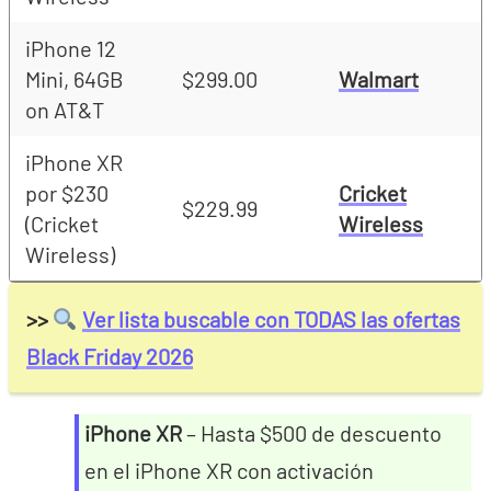
iPhone 12
Mini, 64GB
$299.00
Walmart
on AT&T
iPhone XR
por $230
Cricket
$229.99
(Cricket
Wireless
Wireless)
>>
Ver lista buscable con TODAS las ofertas
Black Friday 2026
iPhone XR
– Hasta $500 de descuento
en el iPhone XR con activación