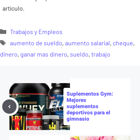
artículo.
Categorías
Trabajos y Empleos
Etiquetas
aumento de sueldo
,
aumento salarial
,
cheque
,
dinero
,
ganar mas dinero
,
sueldo
,
trabajo
Suplementos Gym:
Mejores
suplementos
deportivos para el
gimnasio