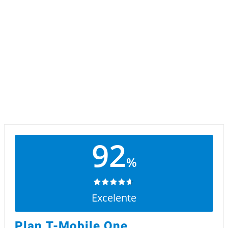
92
%
Excelente
Plan T-Mobile One