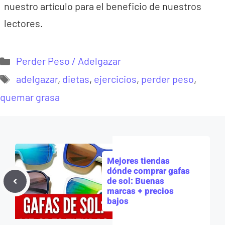
nuestro artículo para el beneficio de nuestros
lectores.
Categorías
Perder Peso / Adelgazar
Etiquetas
adelgazar
,
dietas
,
ejercicios
,
perder peso
,
quemar grasa
Mejores tiendas
dónde comprar gafas
de sol: Buenas
marcas + precios
bajos