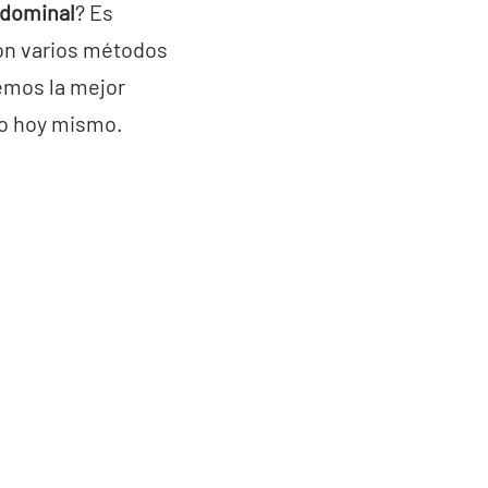
bdominal
? Es
on varios métodos
remos la mejor
lo hoy mismo.