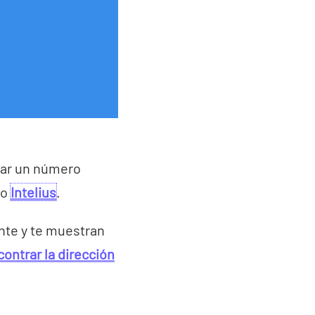
icar un número
o
Intelius
.
nte y te muestran
ontrar la dirección