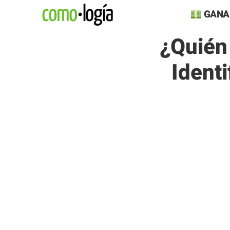
Saltar
GANA
al
¿Quién
contenido
Ident