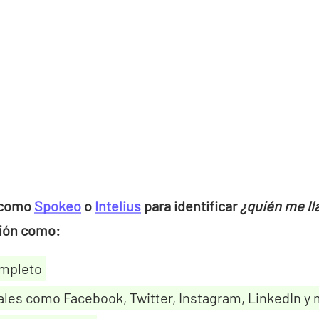
o como
Spokeo
o
Intelius
para identificar
¿quién me l
ción como:
mpleto
les como Facebook, Twitter, Instagram, LinkedIn y 