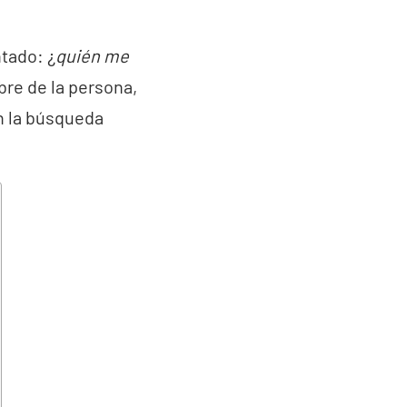
tado: ¿
quién me
re de la persona,
n la búsqueda