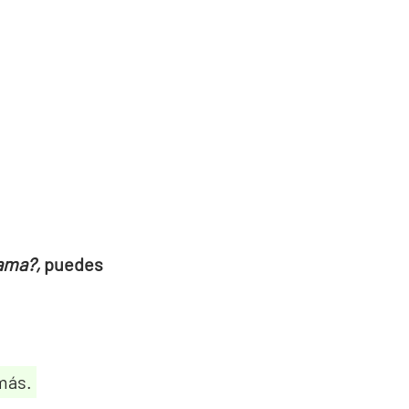
lama?,
puedes
más.