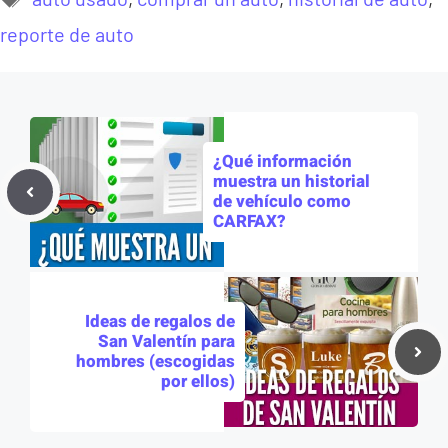
reporte de auto
¿Qué información
muestra un historial
de vehículo como
CARFAX?
Ideas de regalos de
San Valentín para
hombres (escogidas
por ellos)