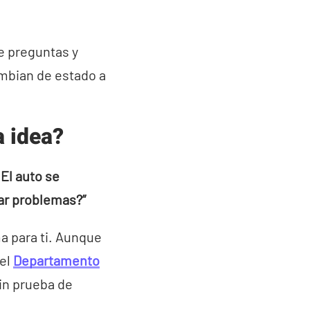
e preguntas y
mbian de estado a
a idea?
El auto se
ar problemas?”
a para ti. Aunque
 el
Departamento
sin prueba de