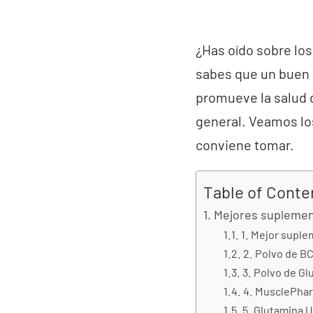
¿Has oído sobre los
sabes que un buen 
promueve la salud di
general. Veamos lo
conviene tomar.
Table of Conte
Mejores suplement
1. Mejor suple
2. Polvo de B
3. Polvo de G
4. MusclePha
5. Glutamina U