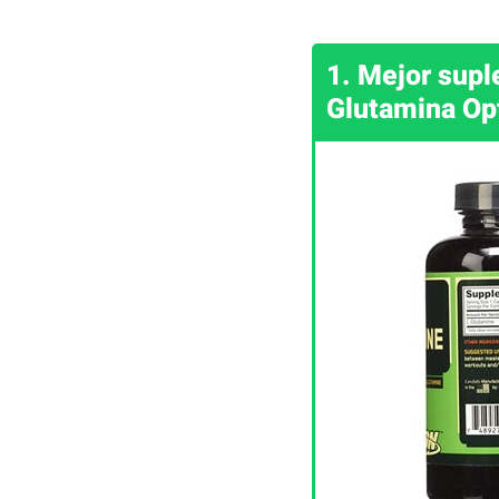
1. Mejor supl
Glutamina Op