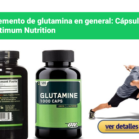
emento de glutamina en general: Cápsu
timum Nutrition