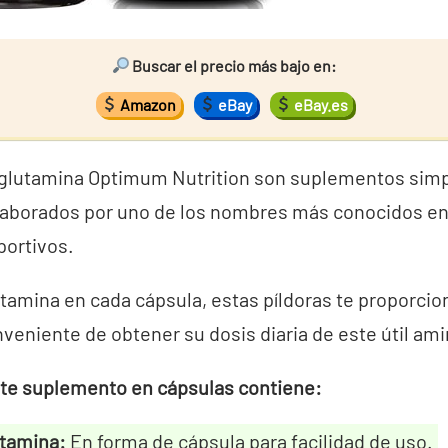
Buscar el precio más bajo en:
Amazon
eBay
eBay.es
 glutamina Optimum Nutrition son suplementos simp
elaborados por uno de los nombres más conocidos en 
ortivos.
utamina en cada cápsula, estas píldoras te proporci
veniente de obtener su dosis diaria de este útil am
ste suplemento en cápsulas contiene:
utamina:
En forma de cápsula para facilidad de uso.