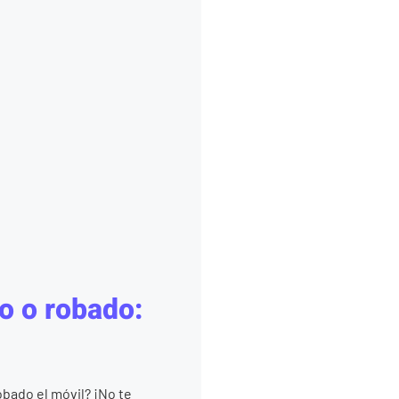
o o robado:
obado el móvil? ¡No te