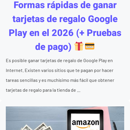
Formas rápidas de ganar
tarjetas de regalo Google
Play en el 2026 (+ Pruebas
de pago)
Es posible ganar tarjetas de regalo de Google Play en
Internet. Existen varios sitios que te pagan por hacer
tareas sencillas y es muchísimo más fácil que obtener
tarjetas de regalo para la tienda de ...