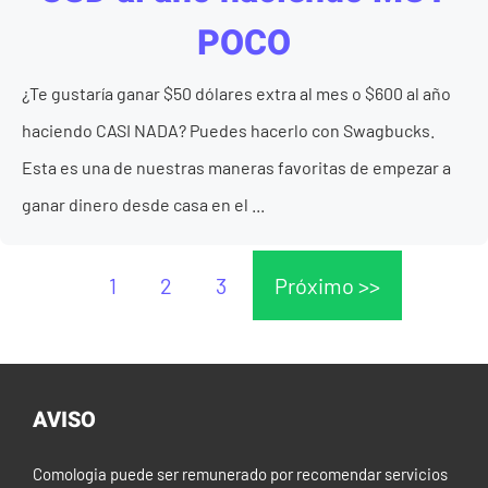
POCO
¿Te gustaría ganar $50 dólares extra al mes o $600 al año
haciendo CASI NADA? Puedes hacerlo con Swagbucks.
Esta es una de nuestras maneras favoritas de empezar a
ganar dinero desde casa en el ...
1
2
3
Próximo >>
AVISO
Comologia puede ser remunerado por recomendar servicios