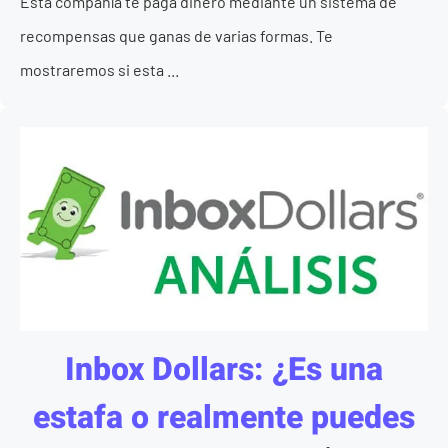
Esta compañía te paga dinero mediante un sistema de
recompensas que ganas de varias formas. Te
mostraremos si esta ...
Inbox Dollars: ¿Es una
estafa o realmente puedes