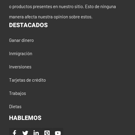
o productos presentes en nuestro sitio. Esto de ninguna
manera afecta nuestra opinion sobre estos.
DESTACADOS
Ganar dinero
Inmigración
Inversiones
Tarjetas de crédito
Trabajos
Dietas
HABLEMOS