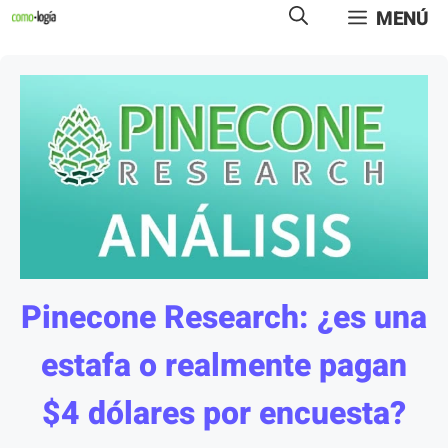
Saltar
MENÚ
al
contenido
Pinecone Research: ¿es una
estafa o realmente pagan
$4 dólares por encuesta?