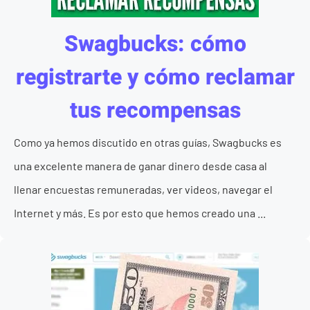
Swagbucks: cómo
registrarte y cómo reclamar
tus recompensas
Como ya hemos discutido en otras guías, Swagbucks es
una excelente manera de ganar dinero desde casa al
llenar encuestas remuneradas, ver videos, navegar el
Internet y más. Es por esto que hemos creado una ...