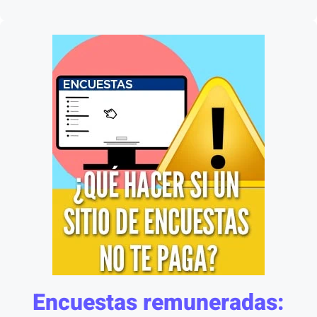
Encuestas remuneradas: