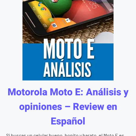
Motorola Moto E: Análisis y
opiniones – Review en
Español
Si buscas un celular bueno, bonito y barato, el Moto E es