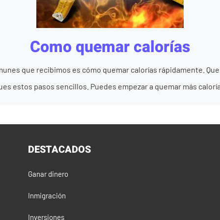
Como quemar calorías
munes que recibimos es cómo quemar calorías rápidamente. Quem
sigues estos pasos sencillos. Puedes empezar a quemar más caloría
DESTACADOS
Ganar dinero
Inmigración
Inversiones