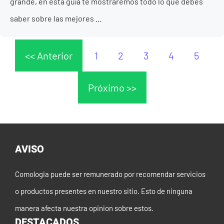
grande, en esta guía te mostraremos todo lo que debes
saber sobre las mejores ...
<< Anterior
1
2
3
4
5
Próximo >>
AVISO
Comologia puede ser remunerado por recomendar servicios
o productos presentes en nuestro sitio. Esto de ninguna
manera afecta nuestra opinion sobre estos.
DESTACADOS