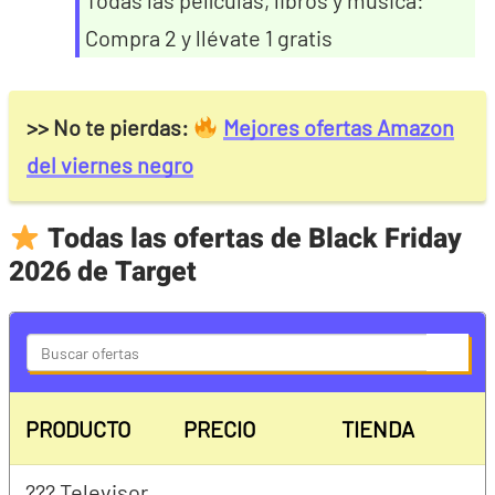
Compra 2 y llévate 1 gratis
>> No te pierdas:
Mejores ofertas Amazon
del viernes negro
Todas las ofertas de Black Friday
2026 de Target
S
e
a
PRODUCTO
PRECIO
TIENDA
r
c
??? Televisor