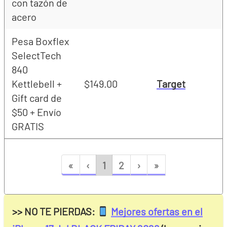
con tazón de
acero
Pesa Boxflex
SelectTech
840
Kettlebell +
$149.00
Target
Gift card de
$50 + Envío
GRATIS
«
‹
1
2
›
»
>> NO TE PIERDAS:
Mejores ofertas en el