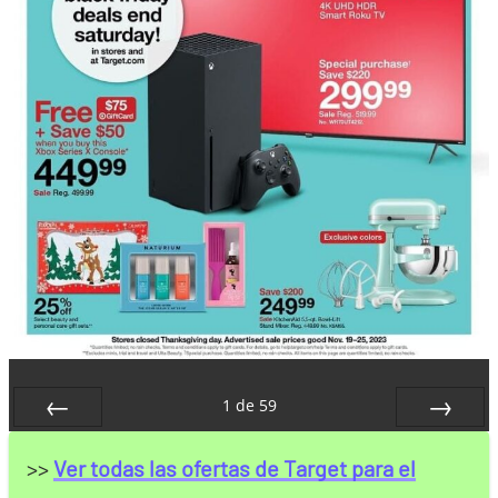
1
de
59
Anterior
Siguiente
>>
Ver todas las ofertas de Target para el