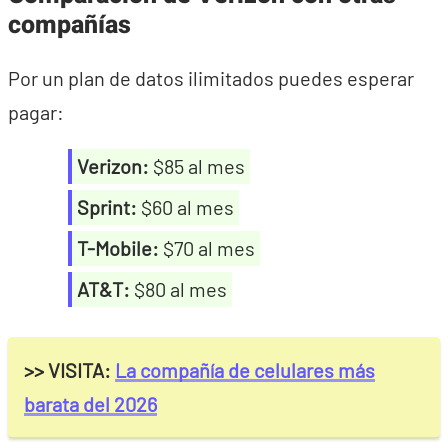
compañías
Por un plan de datos ilimitados puedes esperar
pagar:
Verizon:
$85 al mes
Sprint:
$60 al mes
T-Mobile:
$70 al mes
AT&T:
$80 al mes
>> VISITA:
La compañía de celulares más
barata del 2026