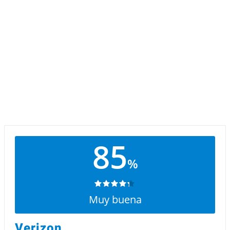
85
%
Muy buena
Verizon