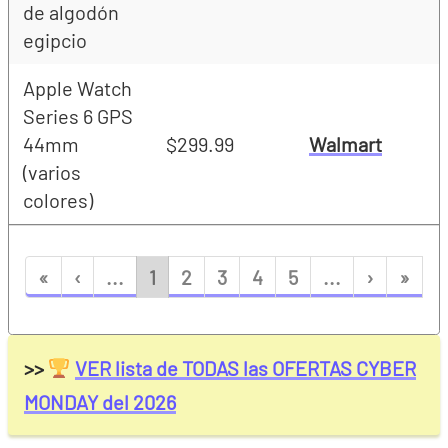
de algodón
egipcio
Apple Watch
Series 6 GPS
44mm
$299.99
Walmart
(varios
colores)
«
‹
...
1
2
3
4
5
...
›
»
>>
VER lista de TODAS las OFERTAS CYBER
MONDAY del 2026