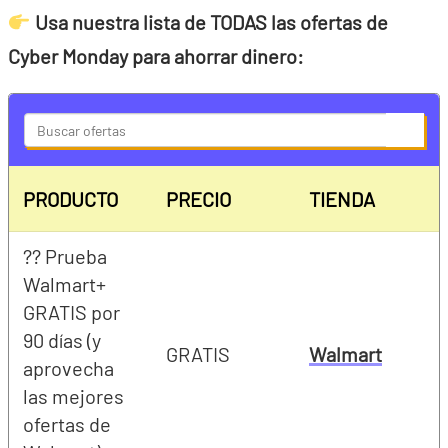
Usa nuestra lista de TODAS las ofertas de
Cyber Monday para ahorrar dinero:
S
e
a
PRODUCTO
PRECIO
TIENDA
r
c
?? Prueba
h
Walmart+
GRATIS por
90 días (y
GRATIS
Walmart
aprovecha
las mejores
ofertas de