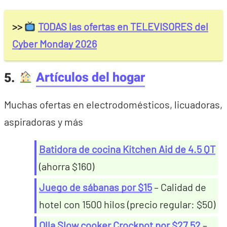
>>
TODAS las ofertas en TELEVISORES del
Cyber Monday 2026
5.
Artículos del hogar
Muchas ofertas en electrodomésticos, licuadoras,
aspiradoras y más
Batidora de cocina Kitchen Aid de 4.5 QT
(ahorra $160)
Juego de sábanas por $15
– Calidad de
hotel con 1500 hilos (precio regular: $50)
Olla Slow cooker Crockpot por $27.52
–