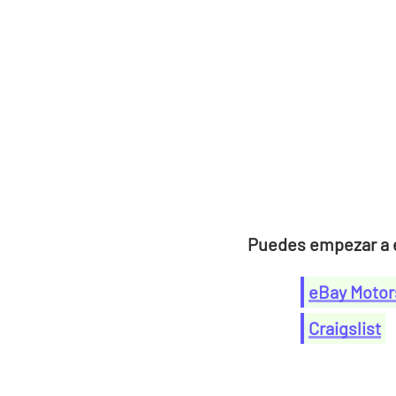
Puedes empezar a e
eBay Motor
Craigslist