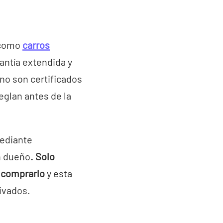
s como
carros
antía extendida y
no son certificados
eglan antes de la
mediante
n dueño
. Solo
 comprarlo
y esta
ivados.