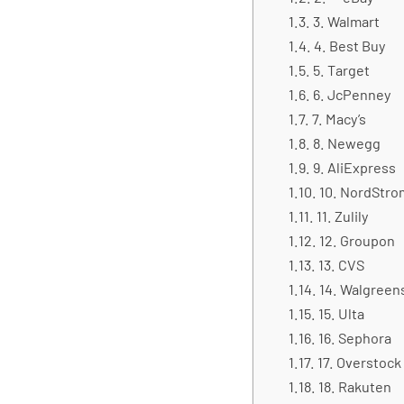
3. Walmart
4. Best Buy
5. Target
6. JcPenney
7. Macy’s
8. Newegg
9. AliExpress
10. NordStro
11. Zulily
12. Groupon
13. CVS
14. Walgreen
15. Ulta
16. Sephora
17. Overstock
18. Rakuten