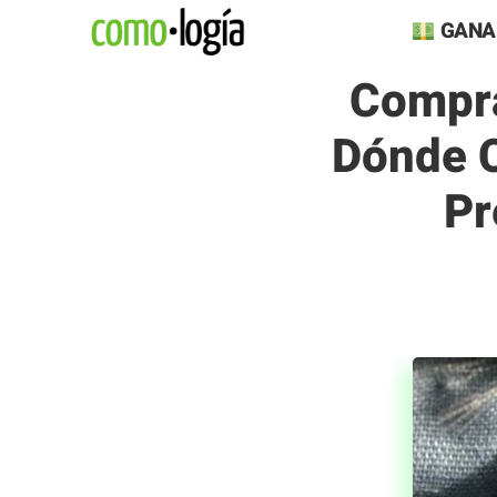
Saltar
GANA
al
Compra
contenido
Dónde C
Pr