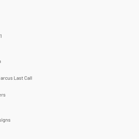
1
m
arcus Last Call
ers
signs