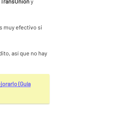
e
TransUnion
y
s muy efectivo si
dito, así que no hay
orarlo (Guía