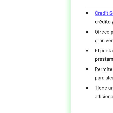
Credit 
crédito 
Ofrece
p
gran ven
El punt
prestam
Permit
para alc
Tiene u
adiciona