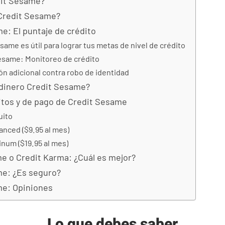
dit Sesame?
Credit Sesame?
e: El puntaje de crédito
same es útil para lograr tus metas de nivel de crédito
esame: Monitoreo de crédito
ón adicional contra robo de identidad
dinero Credit Sesame?
itos y de pago de Credit Sesame
uito
anced ($9.95 al mes)
inum ($19.95 al mes)
e o Credit Karma: ¿Cuál es mejor?
e: ¿Es seguro?
me: Opiniones
Lo que debes saber