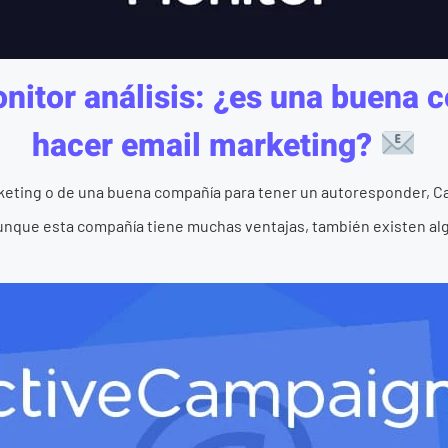
itor análisis: ¿es una buena 
hacer email marketing?
keting o de una buena compañía para tener un autoresponder, C
nque esta compañía tiene muchas ventajas, también existen alg