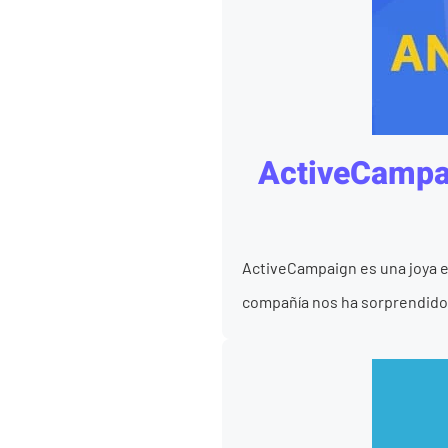
ActiveCampai
ActiveCampaign es una joya 
compañía nos ha sorprendido c