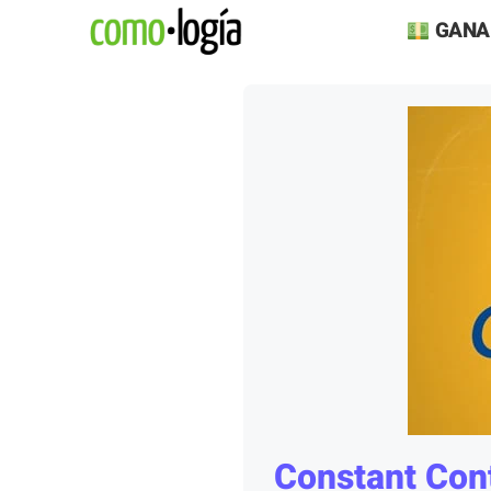
Saltar
GANA
al
contenido
Constant Cont