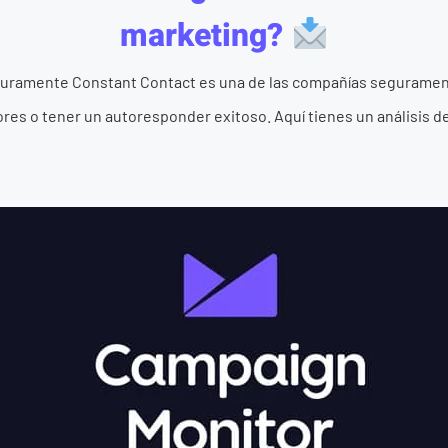
marketing?
eguramente Constant Contact es una de las compañías seguramen
tores o tener un autoresponder exitoso. Aquí tienes un análisis d