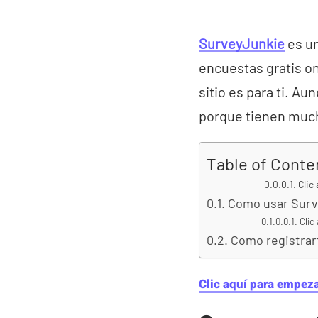
SurveyJunkie
es un
encuestas gratis on
sitio es para ti. A
porque tienen much
Table of Conte
Clic
Como usar Surve
Clic
Como registrar
Clic aquí para empez