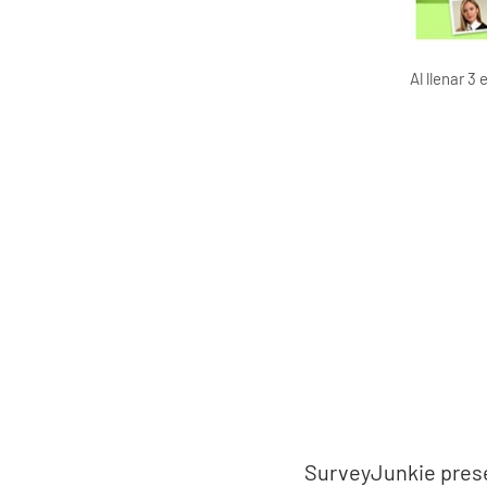
Al llenar 3
SurveyJunkie prese