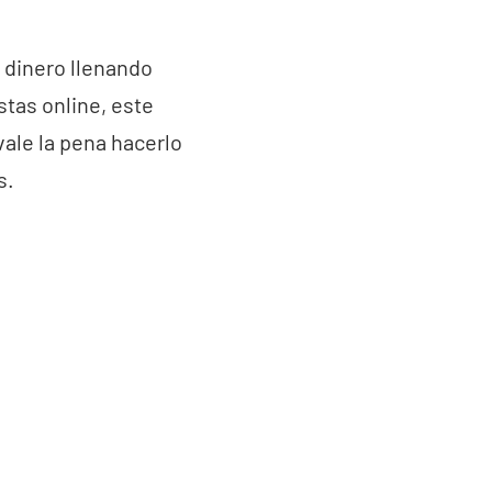
r dinero llenando
stas online, este
vale la pena hacerlo
s.