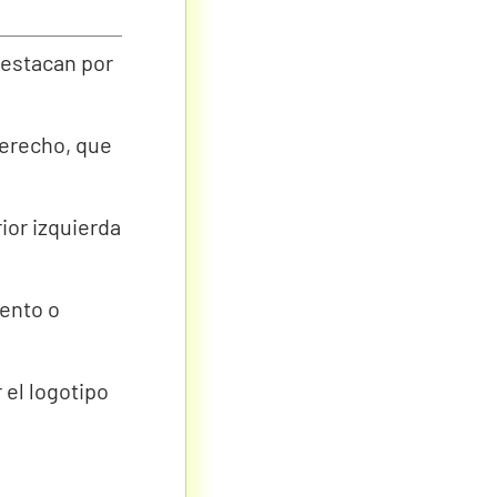
estacan por
derecho, que
ior izquierda
mento o
el logotipo