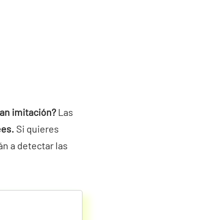
ean imitación?
Las
ees.
Si quieres
án a detectar las