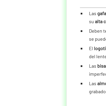
Las
gafa
su
alta 
Deben t
se puede
El
logot
del lent
Las
bisa
imperfe
Las
almo
grabado