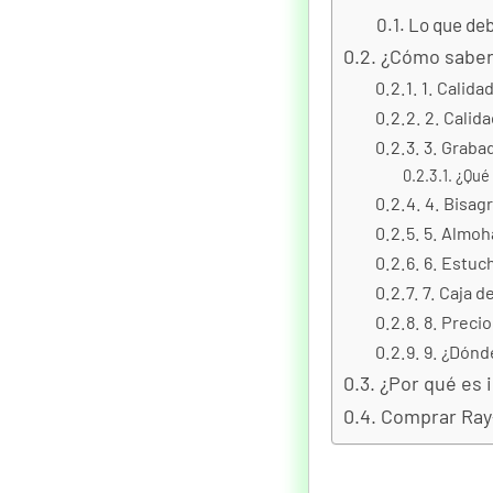
Lo que de
¿Cómo saber 
1. Calida
2. Calida
3. Graba
¿Qué 
4. Bisag
5. Almoha
6. Estuch
7. Caja d
8. Precio
9. ¿Dónd
¿Por qué es 
Comprar Ray-