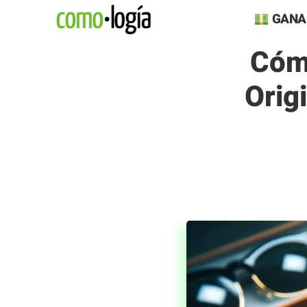
Saltar
GANA
al
Cóm
contenido
Orig