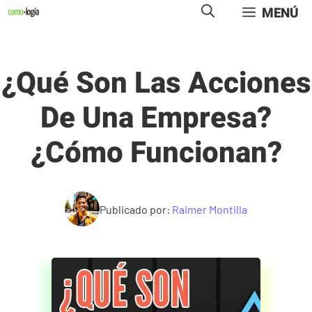
Saltar
MENÚ
al
contenido
¿Qué Son Las Acciones
De Una Empresa?
¿Cómo Funcionan?
Publicado por:
Raimer Montilla