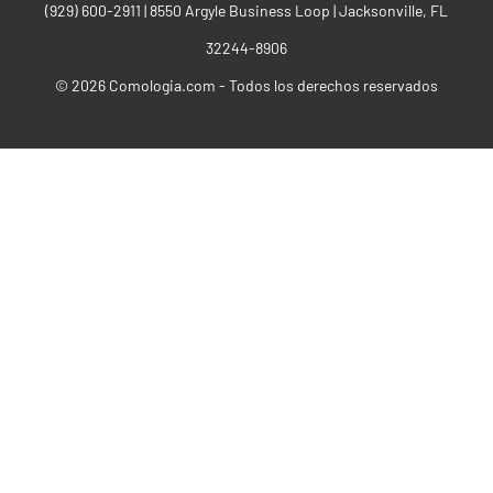
(929) 600-2911‬ | 8550 Argyle Business Loop | Jacksonville, FL
32244-8906
© 2026 Comologia.com - Todos los derechos reservados