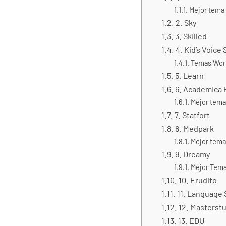
Mejor tema 
2. Sky
3. Skilled
4. Kid’s Voice
Temas Word
5. Learn
6. Academica 
Mejor tema
7. Statfort
8. Medpark
Mejor tema
9. Dreamy
Mejor Tema
10. Erudito
11. Language 
12. Masterst
13. EDU