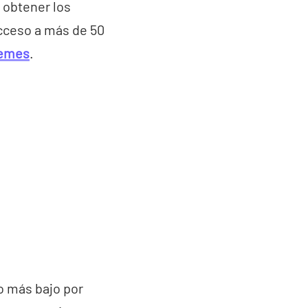
 obtener los
cceso a más de 50
hemes
.
o más bajo por