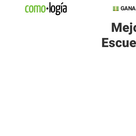
Saltar
GANA
al
Mej
contenido
Escue