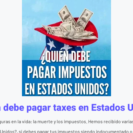
 debe pagar taxes en Estados 
uras en la vida: la muerte y los impuestos. Hemos recibido vari
Unidos?, si debes pagar tus impuestos siendo indocumentado o .