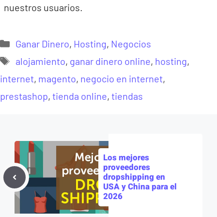
nuestros usuarios.
Categorías
Ganar Dinero
,
Hosting
,
Negocios
Etiquetas
alojamiento
,
ganar dinero online
,
hosting
,
internet
,
magento
,
negocio en internet
,
prestashop
,
tienda online
,
tiendas
Los mejores
proveedores
dropshipping en
USA y China para el
2026