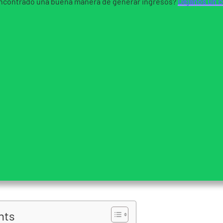
ncontrado una buena manera de generar ingresos?
Déjanos un 
nts