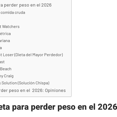
ra perder peso en el 2026
a comida cruda
ht Watchers
étrica
ariana
a
st Loser (Dieta del Mayor Perdedor)
ast
h Beach
ny Craig
k Solution (Solución Chispa)
rder peso en el 2026: Opiniones
eta para perder peso en el 202