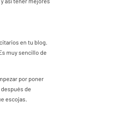
 y así tener mejores
itarios en tu blog.
Es muy sencillo de
empezar por poner
o después de
ue escojas.